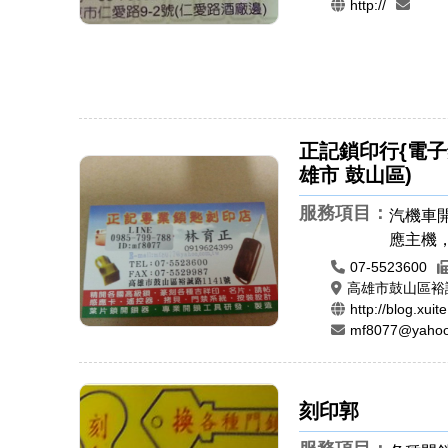
http://
正記鎖印行{電子
雄市 鼓山區)
服務項目：
汽機車開
應主機
卡感應
07-5523600
鎖匙，
高雄市鼓山區裕誠
http://blog.xui
印章，
mf8077@yahoo
腦刻印
章，原
刻印郭