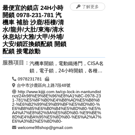
了解更多
最便宜的鎖店 24H小時
開鎖 0978-231-781 汽
機車 補胎 沙鹿/梧棲/清
水/龍井/大肚/東海/清水
休息站/大雅/大甲/外埔/
大安/鎖匠換鎖配鎖 開鎖
配鎖 接電啟動
服務項目：
汽機車開鎖，電動鐵捲門，CISA名
鎖，電子鎖，24小時開鎖，各種門
鎖，遙控器安裝拷貝，晶片鎖匙，
0978231781
汽車開鎖，機車開鎖
台中市沙鹿區向上路7段48號
http://www.kijiji.com.tw/cp-lock-in-nantundist
rict/24h98%E9%8E%96%E8%A1%8C-0978-23
1-781%E5%8F%B0%E4%B8%AD%E5%B8%8
2-%E6%B2%99%E9%B9%BF%E5%8D%80-%
E6%B8%85%E6%B0%B4%E5%8D%80-%E5%
A4%A7%E8%82%9A%E5%8D%80-%E9%BE%
8D%E4%BA%95%E5%8D%80-%E6%A2%A7%
E6%A3%B2%E5%8D%80-
welcome98shop@gmail.com