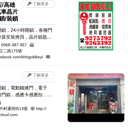
了解更多
店/高雄
汽車晶片
鎖/裝鎖
開鎖，24小時開鎖，各種門
控器安裝拷貝，晶片鎖匙，
鎖，機車開鎖
/ 0968-387-957
正二路175號
facebook.com/khhgoldkey/
了解更多
開鎖，電動鐵捲門，電子
種門鎖，感應卡感應扣，遙
裝拷貝，汽車開鎖，機車開
紋鎖，密碼鎖，開運印章，
中村通明街13號
http://
cloud.com
/胎毛筆，公司章，電腦刻
皮章，印鑑章，原子章