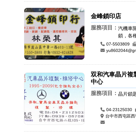
金峰鎖印店
服務項目：
汽機車
鎖，各
控器安
07-5503809
匙，汽
yu8602044@gm
章，手
牛角印
双和汽車晶片複
中心
服務項目：
晶片鎖
04-23125030
台中市西屯區西屯