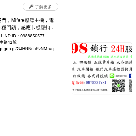
了解更多
門，Mifare感應主機，電
各種門鎖，感應卡感應扣，
安裝拷貝，電磁鎖，開運印
LIND ID：0988850577
臍章/胎毛筆，象牙印章，印
生路41號
app.goo.gl/GJHRNsbPvNMruq
設計，公司章，電腦刻印，
，牛角印章，原子章