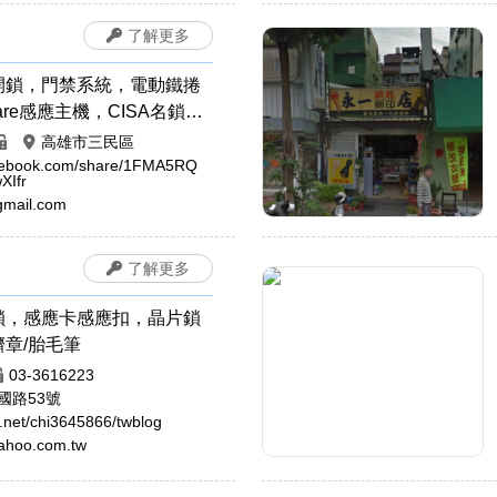
了解更多
開鎖，門禁系統，電動鐵捲
fare感應主機，CISA名鎖，
，以色列大力士鎖，24小時
高雄市三民區
各種門鎖，感應卡感應扣，
acebook.com/share/1FMA5RQ
XIfr
安裝拷貝，電磁鎖，防盜警
mail.com
，晶片鎖匙，汽車開鎖，機
，指紋鎖，密碼鎖，開運印
了解更多
臍章/胎毛筆，手工印章，象
，印章圖案設計，印身雕
鎖，感應卡感應扣，晶片鎖
司章，電腦刻印，橡皮章，
章/胎毛筆
章，印鑑章，原子章
03-3616223
國路53號
te.net/chi3645866/twblog
ahoo.com.tw