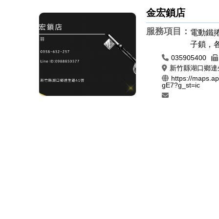
金宏鎖店
服務項目：
電動鐵捲
子鎖，
遙控器
035905400
章，肚
新竹縣湖口鄉達
https://maps.
章圖案
gE7?g_st=ic
橡皮章