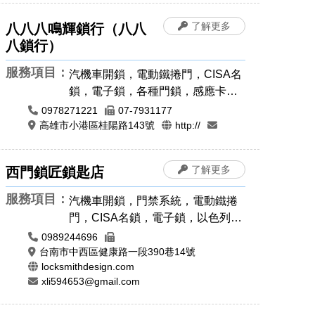
了解更多
八八八鳴輝鎖行（八八
八鎖行）
服務項目：
汽機車開鎖，電動鐵捲門，CISA名
鎖，電子鎖，各種門鎖，感應卡感
應扣，遙控器安裝拷貝，電磁鎖，
0978271221
07-7931177
晶片鎖匙，汽車開鎖，機車開鎖，
高雄市小港區桂陽路143號
http://
指紋鎖，密碼鎖，開運印章，肚臍
章/胎毛筆，印章圖案設計，公司
了解更多
西門鎖匠鎖匙店
章，橡皮章，牛角印章，印鑑章，
原子章
服務項目：
汽機車開鎖，門禁系統，電動鐵捲
門，CISA名鎖，電子鎖，以色列大
力士鎖，各種門鎖，感應卡感應
0989244696
扣，遙控器安裝拷貝，電磁鎖，防
台南市中西區健康路一段390巷14號
locksmithdesign.com
盜警報門鎖，晶片鎖匙，汽車開
xli594653@gmail.com
鎖，機車開鎖