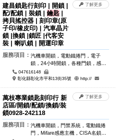
了解更多
建昌鎖匙行刻印 | 開鎖 |
配/配鎖 | 裝鎖 |
鑰匙
|
拷貝搖控器 | 刻印章(原
子印/橡皮印) | 汽車晶片
鎖 |換鎖 |鎖匠 |代客安
裝 | 喇叭鎖 | 開運印章
服務項目：
汽機車開鎖，電動鐵捲門，電子
鎖，24小時開鎖，各種門鎖，感應
卡感應扣，遙控器安裝拷貝，晶片
047616148
鎖匙，汽車開鎖，機車開鎖，密碼
彰化縣彰化市平和13街35號
http://
鎖，開運印章，手工印章，象牙印
章，公司章，電腦刻印，橡皮章，
了解更多
萬枝專業鎖匙刻印行 新
印鑑章，原子章
店區/開鎖/配鎖/換鎖/裝
鎖0928-242118
服務項目：
汽機車開鎖，門禁系統，電動鐵捲
門，Mifare感應主機，CISA名鎖，