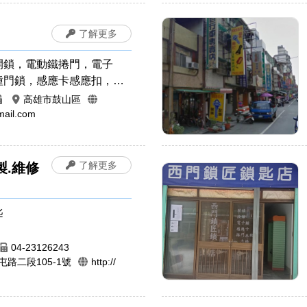
了解更多
開鎖，電動鐵捲門，電子
種門鎖，感應卡感應扣，遙
裝拷貝，電磁鎖，晶片鎖
高雄市鼓山區
車開鎖，機車開鎖，開運印
ail.com
工印章，公司章，橡皮章，
章，印鑑章，原子章
了解更多
製.維修
匙
04-23126243
路二段105-1號
http://