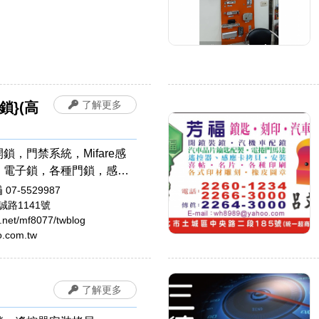
了解更多
鎖}(高
鎖，門禁系統，Mifare感
，電子鎖，各種門鎖，感應
扣，遙控器安裝拷貝，晶片
07-5529987
汽車開鎖，機車開鎖，開運
路1141號
te.net/mf8077/twblog
肚臍章/胎毛筆，公司章，電
.com.tw
，橡皮章，牛角印章，印鑑
子章
了解更多