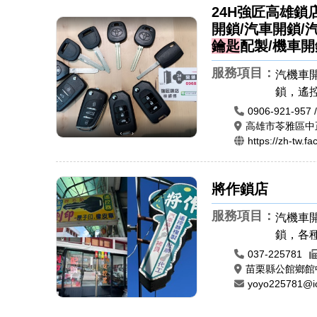
24H強匠高雄鎖
開鎖/汽車開鎖/
鑰匙
配製/機車開
服務項目：
汽機車
鎖，遙
汽車開
0906-921-957 
高雄市苓雅區中
https://zh-tw.
將作鎖店
服務項目：
汽機車
鎖，各
控器安
037-225781
鎖，指
苗栗縣公館鄉館
yoyo225781@i
肚臍章
印，橡