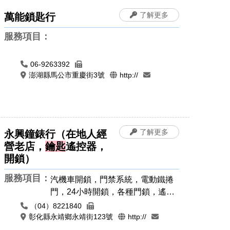
了解更多
萬能鎖匙行
服務項目：
06-9263392
澎湖縣馬公市重慶街3號
http://
了解更多
永興鐘錶行（在地人經
營老店，
鑰匙
遙控器，
開鎖）
服務項目：
汽機車開鎖，門禁系統，電動鐵捲
門，24小時開鎖，各種門鎖，遙控
器安裝拷貝，汽車開鎖，機車開
（04）8221840
鎖，密碼鎖
彰化縣永靖鄉永靖街123號
http://