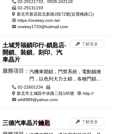
電子鎖，以色列大力士鎖，各種門
02-29121733、0928-242118
鎖，感應卡感應扣，遙控器安裝拷
02-29131193
新北市新店區北新路2段72號(近寶橋路口)
貝，電磁鎖，防盜警報門鎖，晶片
https://onekey.com.tw/
鎖匙，汽車開鎖，機車開鎖，開運
onekey1733@hotmail.com
印章，肚臍章/胎毛筆，手工印章，
象牙印章，公司章，電腦刻印，橡
皮章，牛角印章，印鑑章，原子章
了解更多
土城芳福鎖印行-鎖匙店-
開鎖、裝鎖、刻印、汽
車晶片
服務項目：
汽機車開鎖，門禁系統，電動鐵捲
門，以色列大力士鎖，各種門鎖，
感應卡感應扣，遙控器安裝拷貝，
02-22601234
晶片鎖匙，汽車開鎖，機車開鎖，
新北市土城區中央路二段185號
http://
wh8989@yahoo.com
開運印章，肚臍章/胎毛筆，公司
章，電腦刻印，橡皮章，牛角印
章，印鑑章，原子章
了解更多
三德汽車晶片
鑰匙