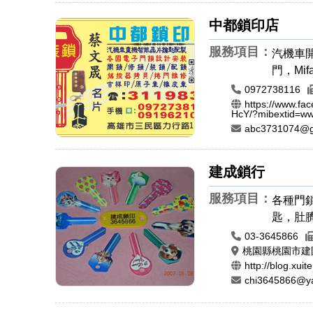
中都鎖印店
服務項目：
汽機車
門，Mi
電子鎖
0972738116
開鎖，
https://www.f
HcY/?mibextid=ww
遙控器
abc3731074@g
報門鎖
車開鎖
建成鎖行
章，肚
牙印章
服務項目：
各種門
刻，公
匙，肚臍
牛角印
03-3645866
桃園縣桃園市建
http://blog.xui
chi3645866@y