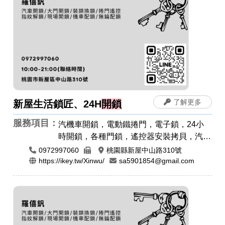
了解更多
新屋生活鎖匠、24H
開鎖
服務項目：
汽機車開鎖，電動鐵捲門，電子鎖，24小
時開鎖，各種門鎖，遙控器安裝拷貝，汽車
開鎖，機車開鎖，指紋鎖，密碼鎖
0972997060
桃園縣新屋中山路310號
https://ikey.tw/Xinwu/
sa5901854@gmail.com