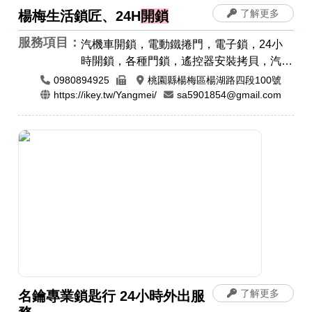
了解更多
楊梅生活鎖匠、24H
開鎖
服務項目：
汽機車開鎖，電動鐵捲門，電子鎖，24小
時開鎖，各種門鎖，遙控器安裝拷貝，汽車
開鎖，機車開鎖，指紋鎖，密碼鎖
0980894925
桃園縣楊梅區楊湖路四段100號
https://ikey.tw/Yangmei/
sa5901854@gmail.com
了解更多
名鑰專業鎖匙行 24小時外出服