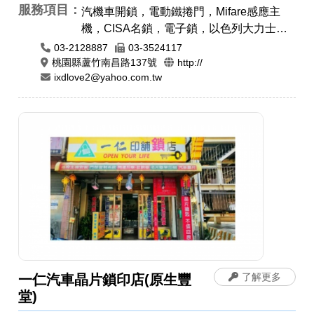
服務項目：
汽機車開鎖，電動鐵捲門，Mifare感應主
機，CISA名鎖，電子鎖，以色列大力士
鎖，24小時開鎖，各種門鎖，感應卡感應
03-2128887
03-3524117
扣，遙控器安裝拷貝，電磁鎖，防盜警報門
桃園縣蘆竹南昌路137號
http://
ixdlove2@yahoo.com.tw
鎖，晶片鎖匙，汽車開鎖，機車開鎖，開運
印章，肚臍章/胎毛筆，手工印章，象牙印
章，印章圖案設計，印身雕刻，公司章，電
腦刻印，藝術印章，橡皮章，牛角印章，印
鑑章，原子章
了解更多
一仁汽車晶片鎖印店(原生豐
堂)