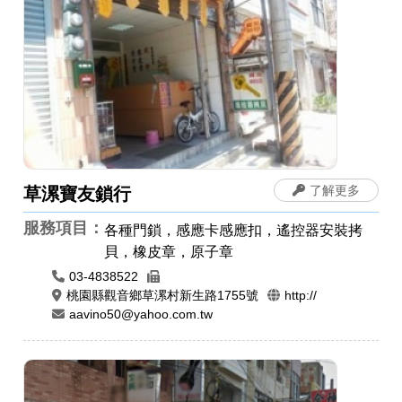
了解更多
草漯寶友鎖行
服務項目：
各種門鎖，感應卡感應扣，遙控器安裝拷
貝，橡皮章，原子章
03-4838522
桃園縣觀音鄉草漯村新生路1755號
http://
aavino50@yahoo.com.tw