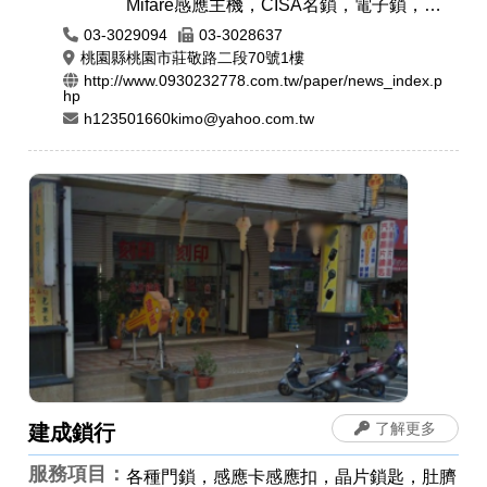
Mifare感應主機，CISA名鎖，電子鎖，以
色列大力士鎖，24小時開鎖，各種門鎖，
03-3029094
03-3028637
感應卡感應扣，遙控器安裝拷貝，電磁鎖，
桃園縣桃園市莊敬路二段70號1樓
http://www.0930232778.com.tw/paper/news_index.p
防盜警報門鎖，晶片鎖匙，汽車開鎖，機車
hp
開鎖，開運印章，肚臍章/胎毛筆，印章圖
h123501660kimo@yahoo.com.tw
案設計，印身雕刻，公司章，電腦刻印，藝
術印章，橡皮章，牛角印章，印鑑章，原子
章
了解更多
建成鎖行
服務項目：
各種門鎖，感應卡感應扣，晶片鎖匙，肚臍