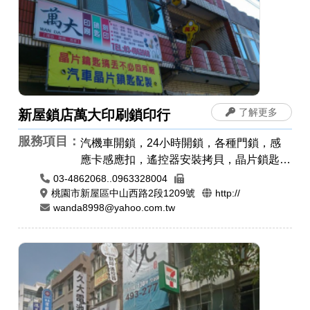
了解更多
新屋鎖店萬大印刷鎖印行
服務項目：
汽機車開鎖，24小時開鎖，各種門鎖，感
應卡感應扣，遙控器安裝拷貝，晶片鎖匙，
汽車開鎖，機車開鎖，開運印章，肚臍章/
03-4862068..0963328004
胎毛筆，印章圖案設計，公司章，電腦刻
桃園市新屋區中山西路2段1209號
http://
wanda8998@yahoo.com.tw
印，藝術印章，橡皮章，牛角印章，印鑑
章，原子章