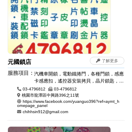
了解更多
元國鎖店
服務項目：
汽機車開鎖，電動鐵捲門，各種門鎖，感應
卡感應扣，遙控器安裝拷貝，晶片鎖匙，汽
車開鎖，機車開鎖，開運印章，肚臍章/胎
03-4796812
03-4796812
毛筆，公司章，電腦刻印，橡皮章，牛角印
桃園市龍潭區中興路396之11號
https://www.facebook.com/yuanguo396?ref=aymt_h
章，印鑑章，原子章
omepage_panel
chihhsin912@gmail.com