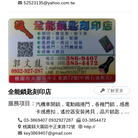
52523135@yahoo.com.tw
了解更多
全能鎖匙刻印店
服務項目：
汽機車開鎖，電動鐵捲門，各種門鎖，感應
卡感應扣，遙控器安裝拷貝，晶片鎖匙，汽
車開鎖，機車開鎖，公司章，電腦刻印，橡
03-3869407 0932927287
03-3854472
皮章，印鑑章，原子章
桃園縣大園區中正東路72號
http://
key3869407@gmail.com