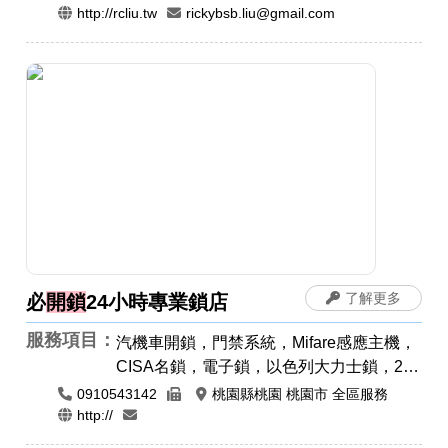
車開鎖，機車開鎖，開運印章，肚臍章/胎
http://rcliu.tw
rickybsb.liu@gmail.com
毛筆，公司章，電腦刻印，橡皮章，牛角印
章，印鑑章，原子章
了解更多
必
開鎖
24小時專業鎖店
服務項目：
汽機車開鎖，門禁系統，Mifare感應主機，
CISA名鎖，電子鎖，以色列大力士鎖，24
小時開鎖，各種門鎖，感應卡感應扣，遙控
0910543142
桃園縣桃園 桃園市 全區服務
器安裝拷貝，電磁鎖，防盜警報門鎖，汽車
http://
開鎖，機車開鎖