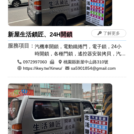
了解更多
新屋生活鎖匠、24H
開鎖
服務項目：
汽機車開鎖，電動鐵捲門，電子鎖，24小
時開鎖，各種門鎖，遙控器安裝拷貝，汽車
開鎖，機車開鎖，指紋鎖，密碼鎖
0972997060
桃園縣新屋中山路310號
https://ikey.tw/Xinwu/
sa5901854@gmail.com