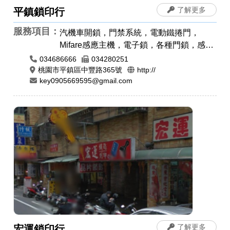
了解更多
平鎮鎖印行
服務項目：
汽機車開鎖，門禁系統，電動鐵捲門，
Mifare感應主機，電子鎖，各種門鎖，感應
卡感應扣，遙控器安裝拷貝，電磁鎖，晶片
034686666
034280251
鎖匙，汽車開鎖，機車開鎖，肚臍章/胎毛
桃園市平鎮區中豐路365號
http://
key0905669595@gmail.com
筆，印章圖案設計，印身雕刻，公司章，電
腦刻印，橡皮章，牛角印章，印鑑章，原子
章
了解更多
宏運鎖印行