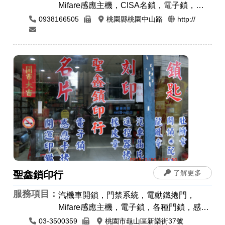
Mifare感應主機，CISA名鎖，電子鎖，以
色列大力士鎖，24小時開鎖，各種門鎖，
0938166505
桃園縣桃園中山路
http://
感應卡感應扣，遙控器安裝拷貝，電磁鎖，
防盜警報門鎖，晶片鎖匙，汽車開鎖，機車
開鎖，開運印章，肚臍章/胎毛筆，印章圖
案設計，公司章，電腦刻印，橡皮章，牛角
印章，印鑑章，原子章
了解更多
聖鑫鎖印行
服務項目：
汽機車開鎖，門禁系統，電動鐵捲門，
Mifare感應主機，電子鎖，各種門鎖，感應
卡感應扣，遙控器安裝拷貝，晶片鎖匙，汽
03-3500359
桃園市龜山區新樂街37號