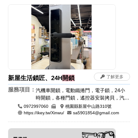
了解更多
新屋生活鎖匠、24H
開鎖
服務項目：
汽機車開鎖，電動鐵捲門，電子鎖，24小
時開鎖，各種門鎖，遙控器安裝拷貝，汽車
開鎖，機車開鎖，指紋鎖，密碼鎖
0972997060
桃園縣新屋中山路310號
https://ikey.tw/Xinwu/
sa5901854@gmail.com