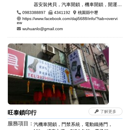
器安裝拷貝，汽車開鎖，機車開鎖，開運印
章，肚臍章/胎毛筆，公司章，電腦刻印，
0983388897
4341192
桃園縣中壢
橡皮章，牛角印章，印鑑章，原子章
https://www.facebook.com/daji5688/info/?tab=overvi
ew
wuhuanlo@gmail.com
了解更多
旺泰鎖印行
服務項目：
汽機車開鎖，門禁系統，電動鐵捲門，