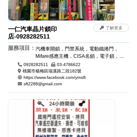
了解更多
一仁汽車晶片鎖印
店-0928282511
服務項目：
汽機車開鎖，門禁系統，電動鐵捲門，
Mifare感應主機，CISA名鎖，電子鎖，各
種門鎖，感應卡感應扣，遙控器安裝拷貝，
0928282511
03-4786622
電磁鎖，防盜警報門鎖，晶片鎖匙，汽車開
桃園市楊梅區瑞溪路二段182號
https://www.facebook.com/ymsft
鎖，機車開鎖，指紋鎖，密碼鎖，開運印
sft2288@gmail.com
章，肚臍章/胎毛筆，象牙印章，印章圖案
設計，印身雕刻，公司章，電腦刻印，藝術
印章，橡皮章，牛角印章，印鑑章，原子章