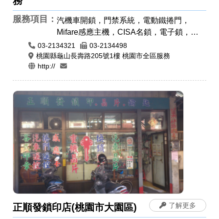
務
服務項目：
汽機車開鎖，門禁系統，電動鐵捲門，
Mifare感應主機，CISA名鎖，電子鎖，以
色列大力士鎖，24小時開鎖，各種門鎖，
03-2134321
03-2134498
感應卡感應扣，遙控器安裝拷貝，電磁鎖，
桃園縣龜山長壽路205號1樓 桃園市全區服務
http://
防盜警報門鎖，晶片鎖匙，汽車開鎖，機車
開鎖，公司章，電腦刻印，橡皮章，牛角印
章，印鑑章，原子章
了解更多
正順發鎖印店(桃園市大園區)