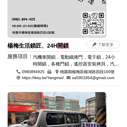
了解更多
楊梅生活鎖匠、24H
開鎖
服務項目：
汽機車開鎖，電動鐵捲門，電子鎖，24小
時開鎖，各種門鎖，遙控器安裝拷貝，汽車
開鎖，機車開鎖，指紋鎖，密碼鎖
0980894925
桃園縣楊梅區楊湖路四段100號
https://ikey.tw/Yangmei/
sa5901854@gmail.com