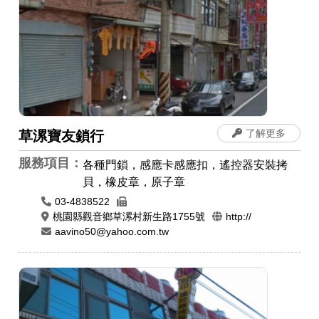
了解更多
草漯寶友鎖行
服務項目：
各種門鎖，感應卡感應扣，遙控器安裝拷
貝，橡皮章，原子章
03-4838522
桃園縣觀音鄉草漯村新生路1755號
http://
aavino50@yahoo.com.tw