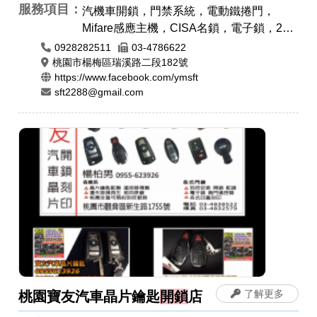
服務項目：
汽機車開鎖，門禁系統，電動鐵捲門，
Mifare感應主機，CISA名鎖，電子鎖，24
小時開鎖，各種門鎖，感應卡感應扣，遙控
0928282511
03-4786622
器安裝拷貝，電磁鎖，防盜警報門鎖，晶片
桃園市楊梅區瑞溪路二段182號
https://www.facebook.com/ymsft
鎖匙，汽車開鎖，機車開鎖，開運印章，肚
sft2288@gmail.com
臍章/胎毛筆，象牙印章，印章圖案設計，
印身雕刻，公司章，電腦刻印，藝術印章，
橡皮章，牛角印章，印鑑章，原子章
了解更多
桃園寶友汽車晶片鑰匙
開鎖
店