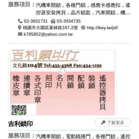
服務項目：
汽機車開鎖，各種門鎖，感應卡感應扣，遙
控器安裝拷貝，晶片鎖匙，汽車開鎖，機車
開鎖，公司章，電腦刻印，橡皮章，牛角印
03-3831731
03-3934735
章，印鑑章，原子章
桃園市大園區菓林路187-2號
http://ikey.tw/jsf/
k785802@yahoo.com.tw
了解更多
吉利鎖印
服務項目：
汽機車開鎖，電動鐵捲門，各種門鎖，遙控