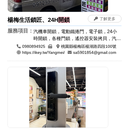
了解更多
楊梅生活鎖匠、24H
開鎖
服務項目：
汽機車開鎖，電動鐵捲門，電子鎖，24小
時開鎖，各種門鎖，遙控器安裝拷貝，汽車
開鎖，機車開鎖，指紋鎖，密碼鎖
0980894925
桃園縣楊梅區楊湖路四段100號
https://ikey.tw/Yangmei/
sa5901854@gmail.com