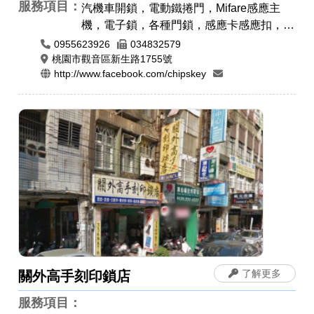
服務項目：
汽機車開鎖，電動鐵捲門，Mifare感應主
機，電子鎖，各種門鎖，感應卡感應扣，遙
控器安裝拷貝，電磁鎖，防盜警報門鎖，晶
0955623926
034832579
片鎖匙，汽車開鎖，機車開鎖，開運印章，
桃園市觀音區新生路1755號
http://www.facebook.com/chipskey
肚臍章/胎毛筆，印章圖案設計，印身雕
刻，公司章，電腦刻印，橡皮章，牛角印
章，印鑑章，原子章
了解更多
關外高手刻印鎖店
服務項目：