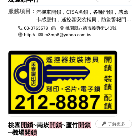
服務項目：
汽機車開鎖，CISA名鎖，各種門鎖，感應
卡感應扣，遙控器安裝拷貝，防盜警報門
鎖，開運印章，公司章，電腦刻印，橡皮
03-3763579
桃園縣八德市義勇街140號
章，牛角印章，印鑑章，原子章
http://
m3mp6@yahoo.com.tw
了解更多
桃園
開鎖
~南崁
開鎖
~蘆竹
開鎖
~機場
開鎖