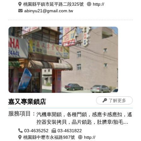
桃園縣平鎮市延平路二段325號
http://
abinyu21@gmail.com.tw
了解更多
嘉又專業鎖店
服務項目：
汽機車開鎖，各種門鎖，感應卡感應扣，遙
控器安裝拷貝，晶片鎖匙，肚臍章/胎毛
筆，公司章，電腦刻印，藝術印章，橡皮
03-4635252
03-4631822
章，印鑑章，原子章
桃園縣中壢市永福路987號
http://