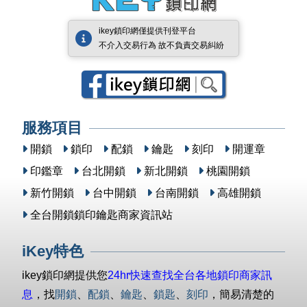
ikey鎖印網僅提供刊登平台
不介入交易行為 故不負責交易糾紛
服務項目
開鎖
鎖印
配鎖
鑰匙
刻印
開運章
印鑑章
台北開鎖
新北開鎖
桃園開鎖
新竹開鎖
台中開鎖
台南開鎖
高雄開鎖
全台開鎖鎖印鑰匙商家資訊站
iKey特色
ikey鎖印網提供您
24hr快速查找全台各地鎖印商家訊
息
，找
開鎖
、
配鎖
、
鑰匙
、
鎖匙
、
刻印
，簡易清楚的