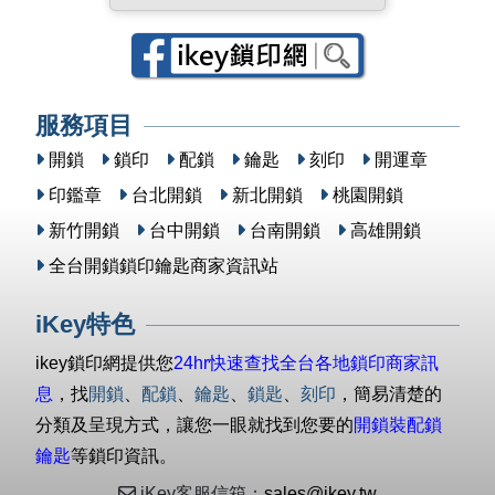
服務項目
開鎖
鎖印
配鎖
鑰匙
刻印
開運章
印鑑章
台北開鎖
新北開鎖
桃園開鎖
新竹開鎖
台中開鎖
台南開鎖
高雄開鎖
全台開鎖鎖印鑰匙商家資訊站
iKey特色
ikey鎖印網提供您
24hr快速查找全台各地鎖印商家訊
息
，找
開鎖
、
配鎖
、
鑰匙
、
鎖匙
、
刻印
，簡易清楚的
分類及呈現方式，讓您一眼就找到您要的
開鎖裝配鎖
鑰匙
等鎖印資訊。
iKey客服信箱：
sales@ikey.tw