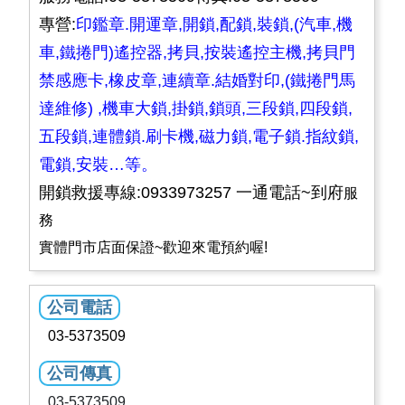
專營:
印鑑章.開運章,開鎖,配鎖,裝鎖,(汽車,機
車,鐵捲門)遙控器,拷貝,按裝遙控主機,拷貝門
禁感應卡,橡皮章,連續章.結婚對印,(鐵捲門馬
達維修) ,機車大鎖,掛鎖,鎖頭,三段鎖,四段鎖,
五段鎖,連體鎖.刷卡機,磁力鎖,電子鎖.指紋鎖,
電鎖,安裝…等。
開鎖救援專線:0933973257 一通電話~到府
服
務
實體門市店面保證~歡迎來電預約喔!
公司電話
03-5373509
公司傳真
03-5373509