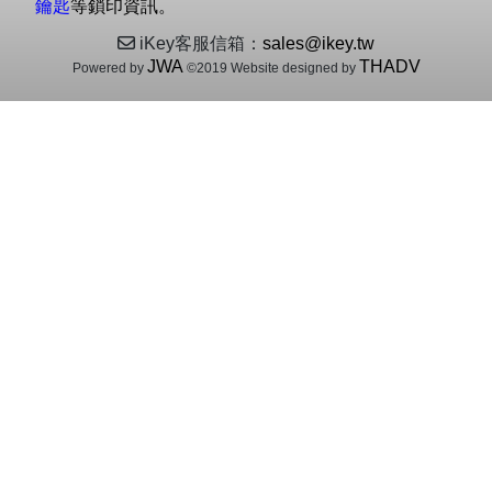
鑰匙
等鎖印資訊。
iKey客服信箱：
sales@ikey.tw
JWA
THADV
Powered by
©2019 Website designed by