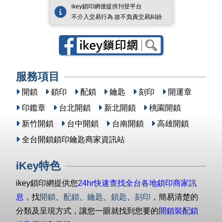
ikey鎖印網僅提供刊登平台
不介入交易行為 故不負責交易糾紛
服務項目
開鎖
鎖印
配鎖
鑰匙
刻印
開運章
印鑑章
台北開鎖
新北開鎖
桃園開鎖
新竹開鎖
台中開鎖
台南開鎖
高雄開鎖
全台開鎖鎖印鑰匙商家資訊站
iKey特色
ikey鎖印網提供您
24hr快速查找全台各地鎖印商家訊
息
，找
開鎖
、
配鎖
、
鑰匙
、
鎖匙
、
刻印
，簡易清楚的
分類及呈現方式，讓您一眼就找到您要的
開鎖裝配鎖