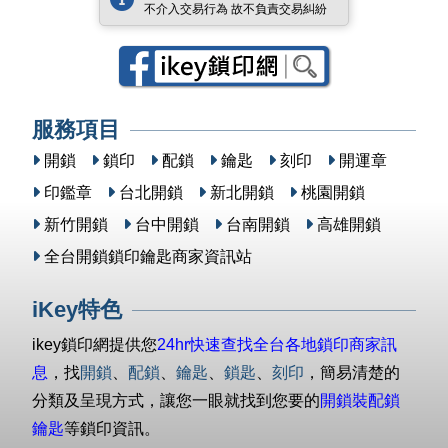
不介入交易行為 故不負責交易糾紛
服務項目
開鎖
鎖印
配鎖
鑰匙
刻印
開運章
印鑑章
台北開鎖
新北開鎖
桃園開鎖
新竹開鎖
台中開鎖
台南開鎖
高雄開鎖
全台開鎖鎖印鑰匙商家資訊站
iKey特色
ikey鎖印網提供您
24hr快速查找全台各地鎖印商家訊
息
，找
開鎖
、
配鎖
、
鑰匙
、
鎖匙
、
刻印
，簡易清楚的
分類及呈現方式，讓您一眼就找到您要的
開鎖裝配鎖
鑰匙
等鎖印資訊。