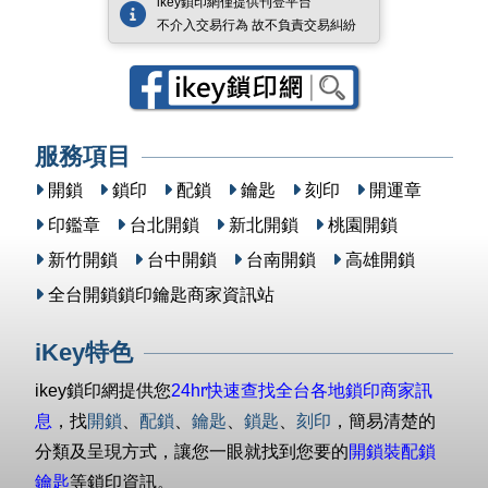
ikey鎖印網僅提供刊登平台
不介入交易行為 故不負責交易糾紛
服務項目
開鎖
鎖印
配鎖
鑰匙
刻印
開運章
印鑑章
台北開鎖
新北開鎖
桃園開鎖
新竹開鎖
台中開鎖
台南開鎖
高雄開鎖
全台開鎖鎖印鑰匙商家資訊站
iKey特色
ikey鎖印網提供您
24hr快速查找全台各地鎖印商家訊
息
，找
開鎖
、
配鎖
、
鑰匙
、
鎖匙
、
刻印
，簡易清楚的
分類及呈現方式，讓您一眼就找到您要的
開鎖裝配鎖
鑰匙
等鎖印資訊。