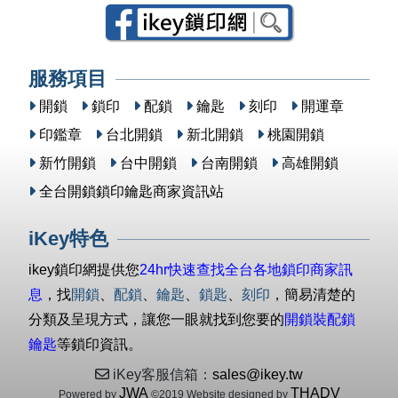
服務項目
開鎖
鎖印
配鎖
鑰匙
刻印
開運章
印鑑章
台北開鎖
新北開鎖
桃園開鎖
新竹開鎖
台中開鎖
台南開鎖
高雄開鎖
全台開鎖鎖印鑰匙商家資訊站
iKey特色
ikey鎖印網提供您
24hr快速查找全台各地鎖印商家訊
息
，找
開鎖
、
配鎖
、
鑰匙
、
鎖匙
、
刻印
，簡易清楚的
分類及呈現方式，讓您一眼就找到您要的
開鎖裝配鎖
鑰匙
等鎖印資訊。
iKey客服信箱：
sales@ikey.tw
JWA
THADV
Powered by
©2019 Website designed by