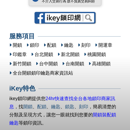
不介入交易行為 故不負責交易糾紛
服務項目
開鎖
鎖印
配鎖
鑰匙
刻印
開運章
印鑑章
台北開鎖
新北開鎖
桃園開鎖
新竹開鎖
台中開鎖
台南開鎖
高雄開鎖
全台開鎖鎖印鑰匙商家資訊站
iKey特色
ikey鎖印網提供您
24hr快速查找全台各地鎖印商家訊
息
，找
開鎖
、
配鎖
、
鑰匙
、
鎖匙
、
刻印
，簡易清楚的
分類及呈現方式，讓您一眼就找到您要的
開鎖裝配鎖
鑰匙
等鎖印資訊。