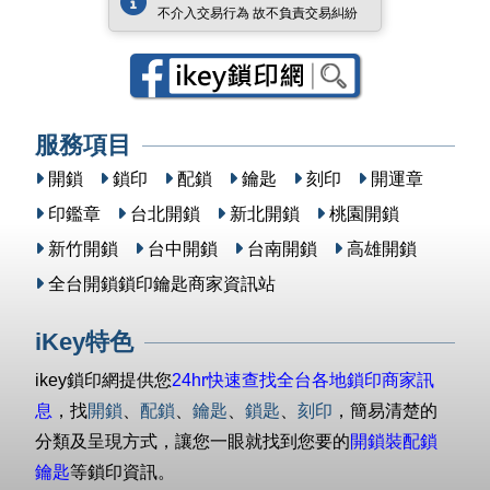
不介入交易行為 故不負責交易糾紛
服務項目
開鎖
鎖印
配鎖
鑰匙
刻印
開運章
印鑑章
台北開鎖
新北開鎖
桃園開鎖
新竹開鎖
台中開鎖
台南開鎖
高雄開鎖
全台開鎖鎖印鑰匙商家資訊站
iKey特色
ikey鎖印網提供您
24hr快速查找全台各地鎖印商家訊
息
，找
開鎖
、
配鎖
、
鑰匙
、
鎖匙
、
刻印
，簡易清楚的
分類及呈現方式，讓您一眼就找到您要的
開鎖裝配鎖
鑰匙
等鎖印資訊。