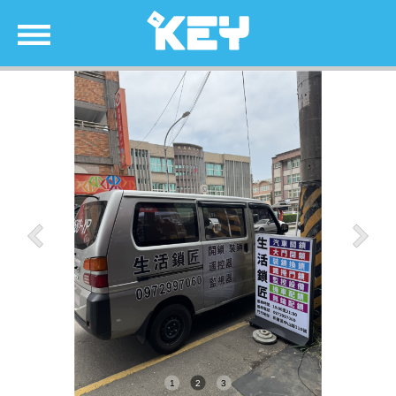
1
2
3