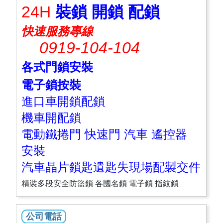
24H
裝鎖 開鎖 配鎖
快速服務專線
0919-104-104
各式門鎖安裝
電子鎖按裝
進口車開鎖配鎖
機車開配鎖
電動鐵捲門 快速門 汽車 遙控器
安裝
汽車晶片鎖匙遺匙失現場配製交件
精裝多段安全防盜鎖 各國名鎖 電子鎖 指紋鎖
公司電話