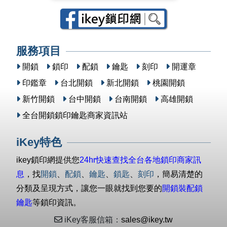
服務項目
開鎖
鎖印
配鎖
鑰匙
刻印
開運章
印鑑章
台北開鎖
新北開鎖
桃園開鎖
新竹開鎖
台中開鎖
台南開鎖
高雄開鎖
全台開鎖鎖印鑰匙商家資訊站
iKey特色
ikey鎖印網提供您
24hr快速查找全台各地鎖印商家訊
息
，找
開鎖
、
配鎖
、
鑰匙
、
鎖匙
、
刻印
，簡易清楚的
分類及呈現方式，讓您一眼就找到您要的
開鎖裝配鎖
鑰匙
等鎖印資訊。
iKey客服信箱：
sales@ikey.tw