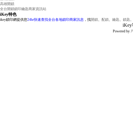
高雄開鎖
全台開鎖鎖印鑰匙商家資訊站
iKey特色
ikey鎖印網提供您
24hr快速查找全台各地鎖印商家訊息
，找
開鎖
、
配鎖
、
鑰匙
、
鎖匙
iKe
Powered by
J