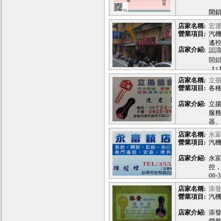
原
開
續
店家名稱:
宏
營業項目:
汽機
靠
遙
壢
店家介紹:
認
電
元
開鎖
春路
【1
．K
店家名稱:
立
中
營業項目:
各
．S
mai
【
店家介紹:
立
Line
．AU
服
．L
很
器
【
店家名稱:
永
沈
．A
營業項目:
汽
桃園
電話:
． 
手機:
店家介紹:
永
．H
屏東
控
． S
06-
【
台南
．A
店家名稱:
添
營業項目:
汽
．MI
店家介紹:
添
【1