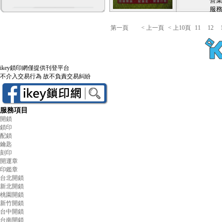
營
喇叭
服務電
營
第一頁
< 上一頁
< 上10頁
11
12
【
【
製
【
ikey鎖印網僅提供刊登平台
【4
不介入交易行為 故不負責交易糾紛
器)
【5
【6
服務項目
【
開鎖
鎖印
商
配鎖
鑰匙
汽
刻印
配
開運章
場
印鑑章
鎖
台北開鎖
新北開鎖
桃園開鎖
新竹開鎖
台中開鎖
台南開鎖