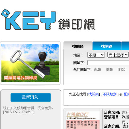
找開鎖
找開運
地區:
關鍵字:
熱門關鍵字:
配鎖
開鎖
刻印
您正在搜尋 [
找開鎖
]
[
不限類別
]
有
配
最新消息
現在加入鎖印網會員，完全免費-
[2013-12-12 17:46:10]
店家名稱:
吉
營業項目:
汽
貝
店家介紹:
吉利
筆