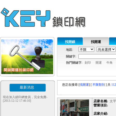
找開鎖
找開運
地區:
關鍵字:
熱門關鍵字:
刻印
開運
牛角
您正在搜尋 [
找開運
]
[
不限類別
]
共
112
最新消息
現在加入鎖印網會員，完全免費-
[2013-12-12 17:46:10]
店家名稱:
太
營業項目:
店家介紹: