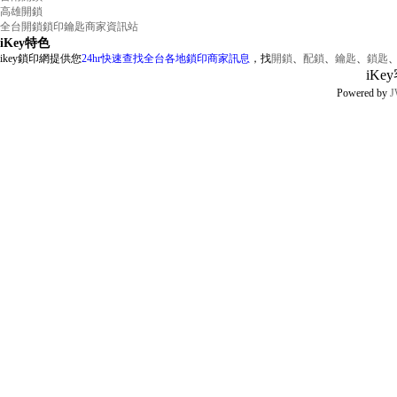
高雄開鎖
全台開鎖鎖印鑰匙商家資訊站
iKey特色
ikey鎖印網提供您
24hr快速查找全台各地鎖印商家訊息
，找
開鎖
、
配鎖
、
鑰匙
、
鎖匙
iKe
Powered by
J