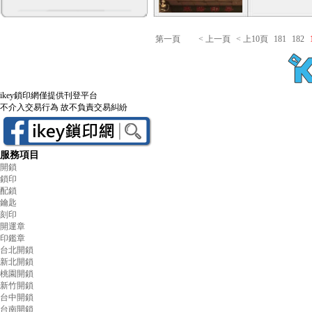
第一頁
< 上一頁
< 上10頁
181
182
ikey鎖印網僅提供刊登平台
不介入交易行為 故不負責交易糾紛
服務項目
開鎖
鎖印
配鎖
鑰匙
刻印
開運章
印鑑章
台北開鎖
新北開鎖
桃園開鎖
新竹開鎖
台中開鎖
台南開鎖