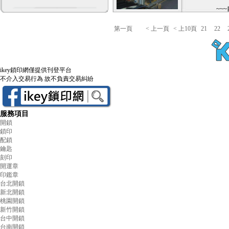
〈
~~
~~
~~
第一頁
< 上一頁
< 上10頁
21
22
鐵
~~
開
名
貝
計
運
ikey鎖印網僅提供刊登平台
信
不介入交易行為 故不負責交易糾紛
製
計
輸
服
服務項目
內
開鎖
永
鎖印
休
配鎖
鑰匙
息
刻印
開
開運章
印鑑章
台北開鎖
新北開鎖
桃園開鎖
新竹開鎖
台中開鎖
台南開鎖