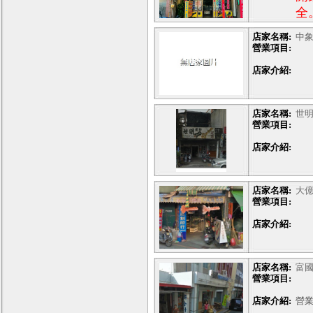
汽
全
臍
公
店家名稱:
中
1
鑑
營業項目:
（
店家介紹:
2
維
3
店家名稱:
世
4
營業項目:
5
店家介紹:
指
輔
6
店家名稱:
大
營業項目:
7
8
店家介紹:
9
1
店家名稱:
富
肚
營業項目:
1
店家介紹:
營業
車鎖