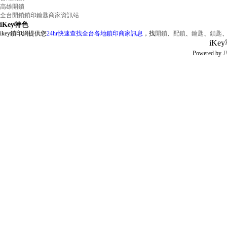
高雄開鎖
全台開鎖鎖印鑰匙商家資訊站
iKey特色
ikey鎖印網提供您
24hr快速查找全台各地鎖印商家訊息
，找
開鎖
、
配鎖
、
鑰匙
、
鎖匙
iKe
Powered by
J