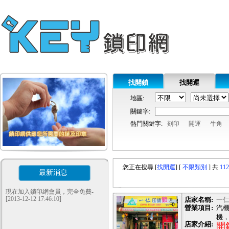
找開鎖
找開運
地區:
關鍵字:
熱門關鍵字:
刻印
開運
牛角
您正在搜尋 [
找開運
]
[
不限類別
]
共
112
最新消息
現在加入鎖印網會員，完全免費-
[2013-12-12 17:46:10]
店家名稱:
一仁
營業項目:
汽機
機，
店家介紹:
開
遙