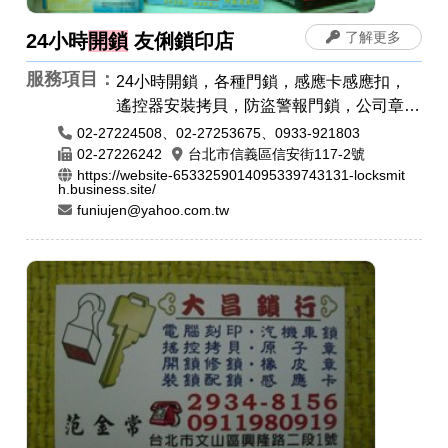
了解更多
24小時
開鎖
友俐鎖印店
服務項目：
24小時開鎖，各種門鎖，感應卡感應扣，
遙控器安裝拷貝，防盜警報門鎖，公司章，
電腦刻印，橡皮章，印鑑章，原子章
02-27224508、02-27253675、0933-921803
02-27226242
台北市信義區信安街117-2號
https://website-6533259014095339743131-locksmit
h.business.site/
funiujen@yahoo.com.tw