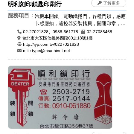
了解更多
明利刻印鎖匙印刷行
服務項目：
汽機車開鎖，電動鐵捲門，各種門鎖，感應
卡感應扣，遙控器安裝拷貝，開運印章，肚
臍章/胎毛筆，橡皮章，牛角印章，原子章
02-27021828、0988-561778
02-27085468
台北市大安區信義路四段60之18號1樓
http://iyp.com.tw/0227021828
mile.type@msa.hinet.net