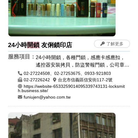
了解更多
24小時
開鎖
友俐鎖印店
服務項目：
24小時開鎖，各種門鎖，感應卡感應扣，
遙控器安裝拷貝，防盜警報門鎖，公司章，
電腦刻印，橡皮章，印鑑章，原子章
02-27224508、02-27253675、0933-921803
02-27226242
台北市信義區信安街117-2號
https://website-6533259014095339743131-locksmit
h.business.site/
funiujen@yahoo.com.tw