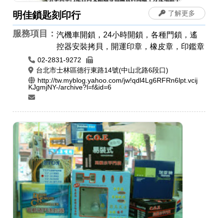
了解更多
明佳鎖匙刻印行
服務項目：
汽機車開鎖，24小時開鎖，各種門鎖，遙
控器安裝拷貝，開運印章，橡皮章，印鑑章
02-2831-9272
台北市士林區德行東路14號(中山北路6段口)
http://tw.myblog.yahoo.com/jw!qdl4Lg6RFRn6lpt.vcij
KJgmjNY-/archive?l=f&id=6