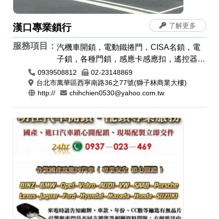
了解更多
漢口專業鎖行
服務項目：
汽機車開鎖，電動鐵捲門，CISA名鎖，電
子鎖，各種門鎖，感應卡感應扣，遙控器安
裝拷貝，汽車開鎖，機車開鎖，電腦刻印，
0939508812
02-23148869
橡皮章，牛角印章，印鑑章，原子章
台北市萬華區西寧南路36之77號(獅子林商業大樓)
http://
chihchien0530@yahoo.com.tw