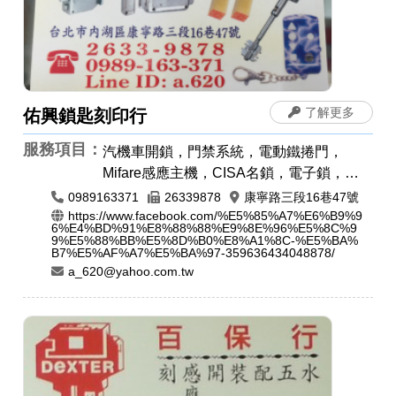
了解更多
佑興鎖匙刻印行
服務項目：
汽機車開鎖，門禁系統，電動鐵捲門，
Mifare感應主機，CISA名鎖，電子鎖，以
色列大力士鎖，24小時開鎖，各種門鎖，
0989163371
26339878
康寧路三段16巷47號
感應卡感應扣，遙控器安裝拷貝，電磁鎖，
https://www.facebook.com/%E5%85%A7%E6%B9%9
6%E4%BD%91%E8%88%88%E9%8E%96%E5%8C%9
晶片鎖匙，汽車開鎖，機車開鎖，開運印
9%E5%88%BB%E5%8D%B0%E8%A1%8C-%E5%BA%
B7%E5%AF%A7%E5%BA%97-359636434048878/
章，肚臍章/胎毛筆，手工印章，象牙印
a_620@yahoo.com.tw
章，印章圖案設計，印身雕刻，公司章，電
腦刻印，藝術印章，橡皮章，牛角印章，印
鑑章，原子章