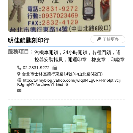
了解更多
明佳鎖匙刻印行
服務項目：
汽機車開鎖，24小時開鎖，各種門鎖，遙
控器安裝拷貝，開運印章，橡皮章，印鑑章
02-2831-9272
台北市士林區德行東路14號(中山北路6段口)
http://tw.myblog.yahoo.com/jw!qdl4Lg6RFRn6lpt.vcij
KJgmjNY-/archive?l=f&id=6