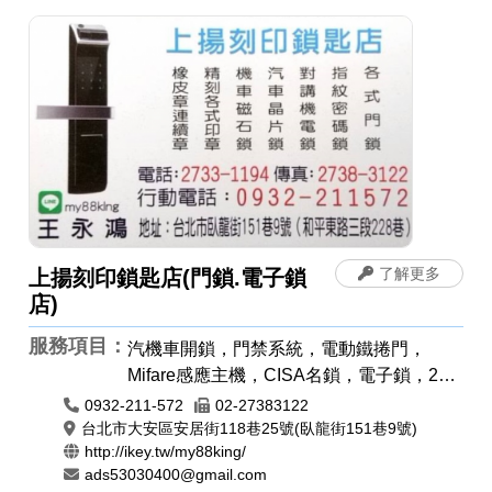
了解更多
上揚刻印鎖匙店(門鎖.電子鎖
店)
服務項目：
汽機車開鎖，門禁系統，電動鐵捲門，
Mifare感應主機，CISA名鎖，電子鎖，24
小時開鎖，各種門鎖，感應卡感應扣，遙控
0932-211-572
02-27383122
器安裝拷貝，電磁鎖，防盜警報門鎖，晶片
台北市大安區安居街118巷25號(臥龍街151巷9號)
http://ikey.tw/my88king/
鎖匙，汽車開鎖，機車開鎖，指紋鎖，密碼
ads53030400@gmail.com
鎖，開運印章，肚臍章/胎毛筆，象牙印