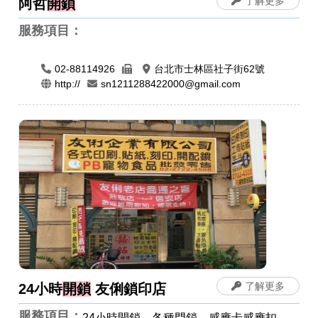
了解更多
阿哲
開鎖
服務項目：
02-88114926
台北市士林區社子街62號
http://
sn1211288422000@gmail.com
了解更多
24小時
開鎖
友俐鎖印店
服務項目：
24小時開鎖，各種門鎖，感應卡感應扣，