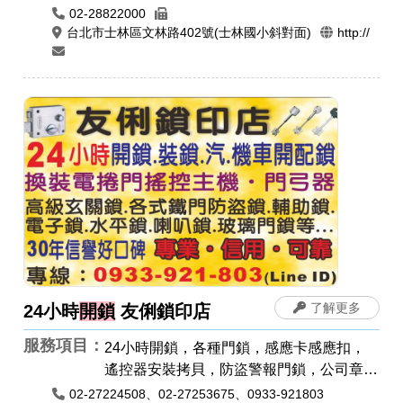
02-28822000
台北市士林區文林路402號(士林國小斜對面)
http://
了解更多
24小時
開鎖
友俐鎖印店
服務項目：
24小時開鎖，各種門鎖，感應卡感應扣，
遙控器安裝拷貝，防盜警報門鎖，公司章，
電腦刻印，橡皮章，印鑑章，原子章
02-27224508、02-27253675、0933-921803