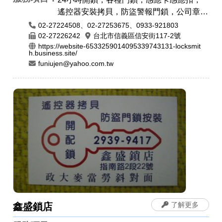
遙控器安裝拷貝，防盜警報門鎖，公司章，
電腦刻印，橡皮章，印鑑章，原子章
02-27224508、02-27253675、0933-921803
02-27226242
台北市信義區信安街117-2號
https://website-6533259014095339743131-locksmit
h.business.site/
funiujen@yahoo.com.tw
了解更多
鑫盛鎖店