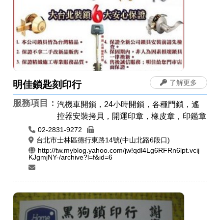
了解更多
明佳鎖匙刻印行
服務項目：
汽機車開鎖，24小時開鎖，各種門鎖，遙
控器安裝拷貝，開運印章，橡皮章，印鑑章
02-2831-9272
台北市士林區德行東路14號(中山北路6段口)
http://tw.myblog.yahoo.com/jw!qdl4Lg6RFRn6lpt.vcij
KJgmjNY-/archive?l=f&id=6